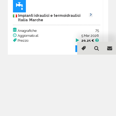
Impianti idraulici e termoidraulici
Italia Marche
75
Anagrafiche:
Aggiornato al:
5 Mar 2026
Prezzo:
29,25 €
Acquista
Guida all'acquisto di un
database email Impianti
idraulici e termoidraulici -
Marche