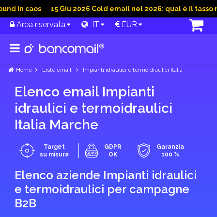
d in caos
15 Giu 2026 Cold email nel 2026: qual è il tasso m
Area riservata
IT
EUR
Home
Liste email
Impianti idraulici e termoidraulici Italia
Elenco email Impianti
idraulici e termoidraulici
Italia Marche
Target
GDPR
Garanzia
su misura
OK
100 %
Elenco aziende Impianti idraulici
e termoidraulici per campagne
B2B