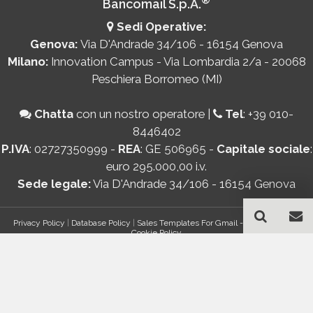
Bancomail S.p.A.
Sedi Operative:
Genova:
Via D'Andrade 34/106 - 16154 Genova
Milano:
Innovation Campus - Via Lombardia 2/a - 20068
Peschiera Borromeo (MI)
Chatta
con un nostro operatore
|
Tel
:
+39 010-
8446402
P.IVA
: 02727350999 -
REA
: GE 506965 -
Capitale sociale
:
euro 295.000,00 i.v.
Sede legale:
Via D'Andrade 34/106 - 16154 Genova
Privacy Policy
|
Database Policy
|
Sales Templates For Gmail - AddOn Policy
|
Cookie Policy
®
© Copyright 2026 Bancomail