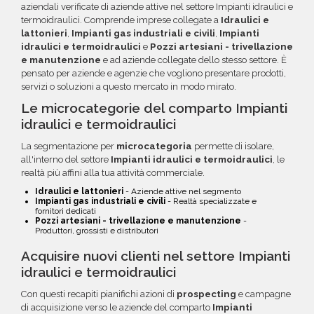
aziendali verificate di aziende attive nel settore Impianti idraulici e
termoidraulici. Comprende imprese collegate a
Idraulici e
lattonieri
,
Impianti gas industriali e civili
,
Impianti
idraulici e termoidraulici
e
Pozzi artesiani - trivellazione
e manutenzione
e ad aziende collegate dello stesso settore. È
pensato per aziende e agenzie che vogliono presentare prodotti,
servizi o soluzioni a questo mercato in modo mirato.
Le microcategorie del comparto Impianti
idraulici e termoidraulici
La segmentazione per
microcategoria
permette di isolare,
all'interno del settore
Impianti idraulici e termoidraulici
, le
realtà più affini alla tua attività commerciale.
Idraulici e lattonieri
- Aziende attive nel segmento
Impianti gas industriali e civili
- Realtà specializzate e
fornitori dedicati
Pozzi artesiani - trivellazione e manutenzione
-
Produttori, grossisti e distributori
Acquisire nuovi clienti nel settore Impianti
idraulici e termoidraulici
Con questi recapiti pianifichi azioni di
prospecting
e campagne
di acquisizione verso le aziende del comparto
Impianti