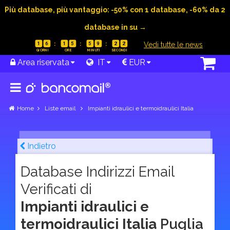
Più database, più vantaggio: -50% con 1 database, -60% da 2
database in su →
|
Vedi tutte le news
1
6
1
5
5
9
2
1
Area riservata
IT
EUR
Home
Liste email
Impianti idraulici e termoidraulici Italia
Indietro
Database Indirizzi Email
Verificati di
Impianti idraulici e
termoidraulici Italia
Puglia