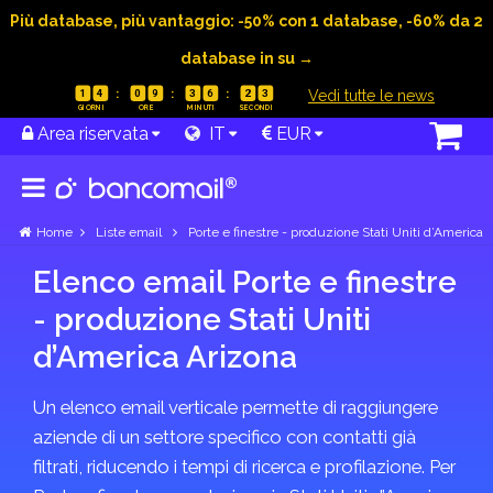
Più database, più vantaggio: -50% con 1 database, -60% da 2
database in su →
|
Vedi tutte le news
1
4
0
9
3
6
2
3
Area riservata
IT
EUR
Home
Liste email
Porte e finestre - produzione Stati Uniti d’America
Elenco email Porte e finestre
- produzione Stati Uniti
d’America Arizona
Un elenco email verticale permette di raggiungere
aziende di un settore specifico con contatti già
filtrati, riducendo i tempi di ricerca e profilazione. Per