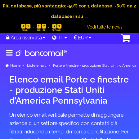
Più database, più vantaggio: -50% con 1 database, -60% da 2
database in su →
|
Vedi tutte le news
1
5
1
7
2
3
Area riservata
IT
EUR
Home
Liste email
Porte e finestre - produzione Stati Uniti d’America
Elenco email Porte e finestre
- produzione Stati Uniti
d’America Pennsylvania
Un elenco email verticale permette di raggiungere
aziende di un settore specifico con contatti già
filtrati, riducendo i tempi di ricerca e profilazione. Per