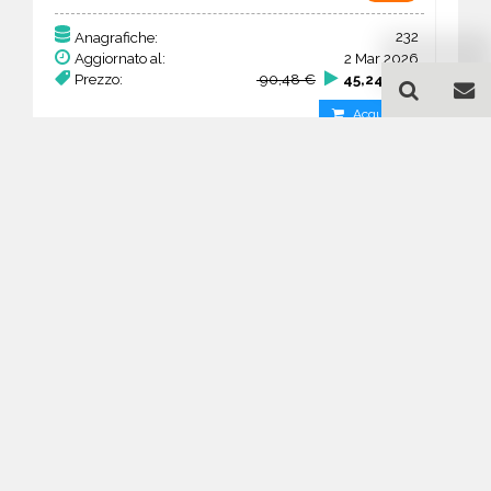
232
Anagrafiche:
Aggiornato al:
2 Mar 2026
Prezzo:
90,48 €
45,24 €
Acquista
Guida all'acquisto di un
database email Porte e
finestre - produzione -
Pennsylvania
Come posso selezionare un database
email di aziende per il mio