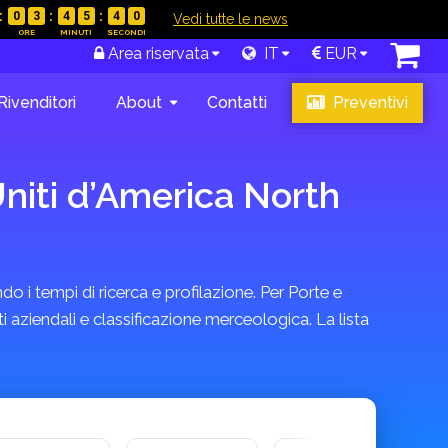
0
3
4
5
3
9
|
Vedi tutte le news
Area riservata
IT
EUR
Rivenditori
About
Contatti
Preventivi
Uniti d’America North
do i tempi di ricerca e profilazione. Per Porte e
i aziendali e classificazione merceologica. La lista