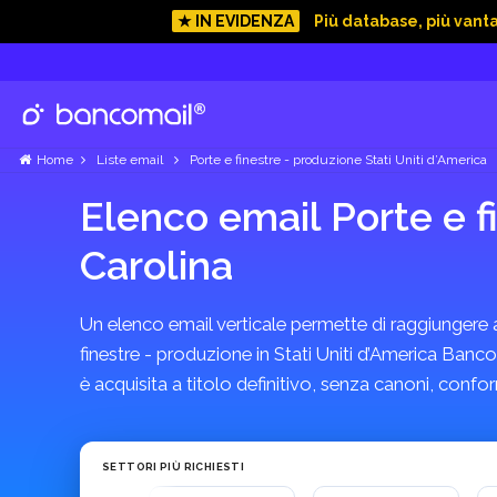
★ IN EVIDENZA
Più database, più vant
Home
Liste email
Porte e finestre - produzione Stati Uniti d’America
Elenco email Porte e f
Carolina
Un elenco email verticale permette di raggiungere azi
finestre - produzione in Stati Uniti d’America Banco
è acquisita a titolo definitivo, senza canoni, con
SETTORI PIÙ RICHIESTI