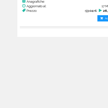
Anagrafiche:
Aggiornato al:
17 M
Prezzo:
53,04 €
26
Ac