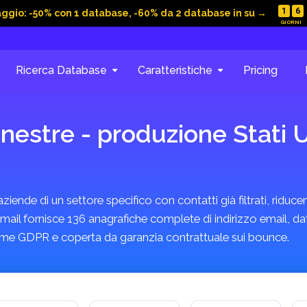
1
6
aggio: -50% con 1 database, -60% da 2 database in su →
Ricerca Database
Caratteristiche
Pricing
inestre - produzione Stati 
ende di un settore specifico con contatti già filtrati, riducen
mail fornisce 136 anagrafiche complete di indirizzo email, dat
forme GDPR e coperta da garanzia contrattuale sui bounce.