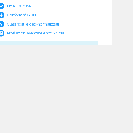
Email validate
Conformità GDPR
Classificati e geo-normalizzati
Profilazioni avanzate entro 24 ore
Cosa c'è sotto?
Garanzia e rimborso validità
Verifica pre fornitura
Aggiornamento ciclico
Studio normativo
21 processi di verifica dati
Assistenza e follow-up
Acquisti tracciati
Dashboard di monitoraggio