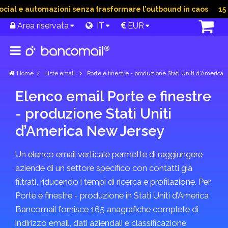
ial e automazioni senza trasformare l’outbound in caos
15 G
Area riservata
IT
EUR
Home
Liste email
Porte e finestre - produzione Stati Uniti d’America
Elenco email Porte e finestre
- produzione Stati Uniti
d’America New Jersey
Un elenco email verticale permette di raggiungere
aziende di un settore specifico con contatti già
filtrati, riducendo i tempi di ricerca e profilazione. Per
Porte e finestre - produzione in Stati Uniti d’America
Bancomail fornisce 165 anagrafiche complete di
indirizzo email, dati aziendali e classificazione