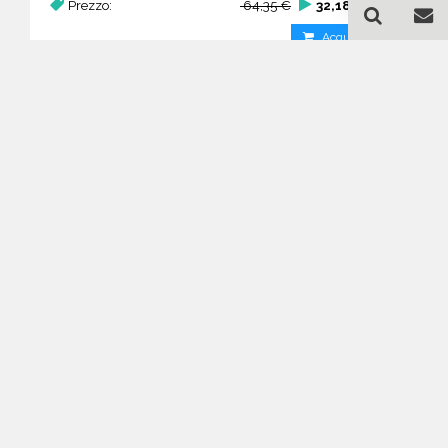
Prezzo:
64,35 €
32,18 €
Acquista
Guida all'acquisto di un
database email Porte e
finestre - produzione - New
Jersey
Come posso selezionare un database
email di aziende per il mio
marketing?
Puoi selezionare e acquistare i
I contatti del database Porte e