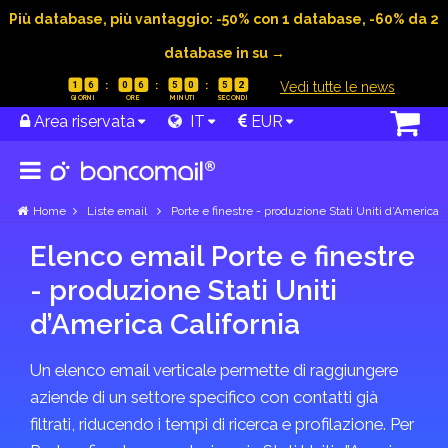
Più database, più vantaggio: -50% con 1 database, -60% da 2
database in su →
|
Vedi tutte le news
1
6
0
6
5
0
5
2
Area riservata
IT
EUR
Home
Liste email
Porte e finestre - produzione Stati Uniti d’America
Elenco email Porte e finestre
- produzione Stati Uniti
d’America California
Un elenco email verticale permette di raggiungere
aziende di un settore specifico con contatti già
filtrati, riducendo i tempi di ricerca e profilazione. Per