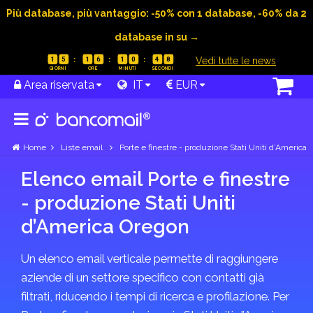
Più database, più vantaggio: -50% con 1 database, -60% da 2
database in su →
|
Vedi tutte le news
1
5
1
6
1
0
4
8
Area riservata
IT
EUR
Home
Liste email
Porte e finestre - produzione Stati Uniti d’America
Elenco email Porte e finestre
- produzione Stati Uniti
d’America Oregon
Un elenco email verticale permette di raggiungere
aziende di un settore specifico con contatti già
filtrati, riducendo i tempi di ricerca e profilazione. Per