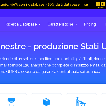
1
5
aggio: -50% con 1 database, -60% da 2 database in su →
Ricerca Database
Caratteristiche
Pricing
inestre - produzione Stati 
ende di un settore specifico con contatti già filtrati, riducen
mail fornisce 136 anagrafiche complete di indirizzo email, dat
forme GDPR e coperta da garanzia contrattuale sui bounce.