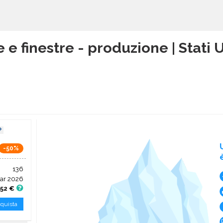
e e finestre - produzione | Stati 
-50%
136
ar 2026
,52 €
quista