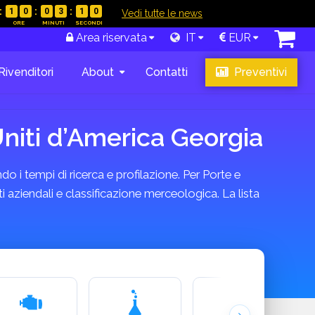
1
0
0
3
0
9
|
Vedi tutte le news
Area riservata
IT
EUR
Rivenditori
About
Contatti
Preventivi
Uniti d’America Georgia
do i tempi di ricerca e profilazione. Per Porte e
i aziendali e classificazione merceologica. La lista