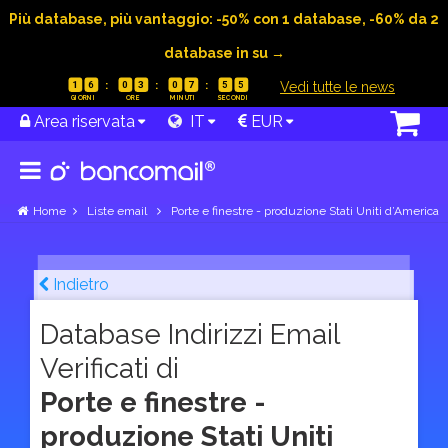
Più database, più vantaggio: -50% con 1 database, -60% da 2
database in su →
|
Vedi tutte le news
1
6
0
3
0
7
5
4
Area riservata
IT
EUR
Home
Liste email
Porte e finestre - produzione Stati Uniti d’America
Indietro
Database Indirizzi Email
Verificati di
Porte e finestre -
produzione Stati Uniti