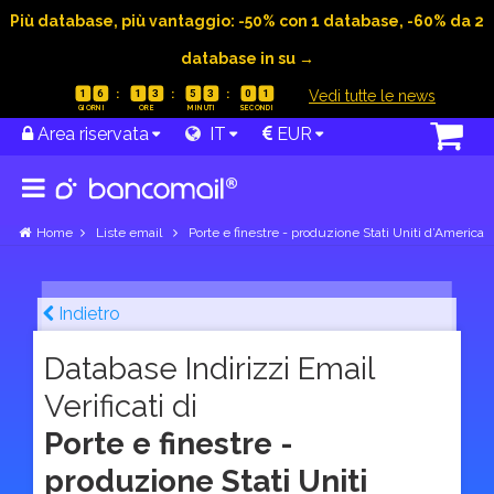
Più database, più vantaggio: -50% con 1 database, -60% da 2
database in su →
|
Vedi tutte le news
1
6
1
3
5
3
0
0
Area riservata
IT
EUR
Home
Liste email
Porte e finestre - produzione Stati Uniti d’America
Indietro
Database Indirizzi Email
Verificati di
Porte e finestre -
produzione Stati Uniti