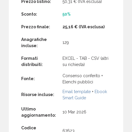
Prezzo listino:
50,31 €
(IVA esclusa)
Sconto:
50%
Prezzo finale:
25,16 €
(IVA esclusa)
Anagrafiche
129
incluse:
Formati
EXCEL - TAB - CSV (altri
distribuiti:
su richiesta)
Consenso conferito +
Fonte:
Elenchi pubblici
Email template
+
Ebook
Risorse incluse:
Smart Guide
Ultimo
10 Mar 2026
aggiornamento:
Codice
67623