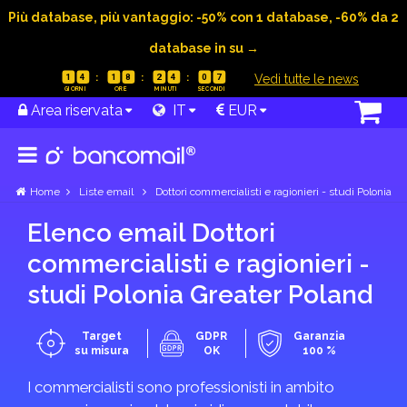
Più database, più vantaggio: -50% con 1 database, -60% da 2
database in su →
|
Vedi tutte le news
1
4
1
8
2
4
0
7
Area riservata
IT
EUR
Home
Liste email
Dottori commercialisti e ragionieri - studi Polonia
Elenco email Dottori
commercialisti e ragionieri -
studi Polonia Greater Poland
Target
GDPR
Garanzia
su misura
OK
100 %
I commercialisti sono professionisti in ambito