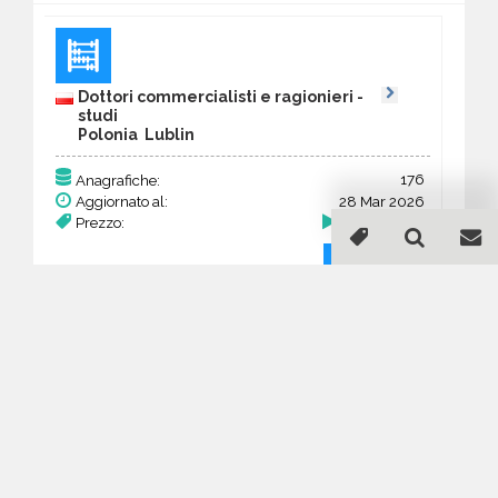
Dottori commercialisti e ragionieri -
studi
Polonia Lublin
176
Anagrafiche:
Aggiornato al:
28 Mar 2026
Prezzo:
68,64 €
Acquista
Guida all'acquisto di un
database email Dottori
commercialisti e ragionieri -
studi - Lublin