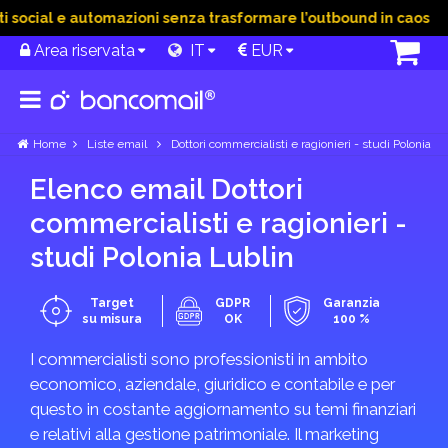
ocial e automazioni senza trasformare l’outbound in caos
15
Area riservata
IT
EUR
Home
Liste email
Dottori commercialisti e ragionieri - studi Polonia
Elenco email Dottori
commercialisti e ragionieri -
studi Polonia Lublin
Target
GDPR
Garanzia
su misura
OK
100 %
I commercialisti sono professionisti in ambito
economico, aziendale, giuridico e contabile e per
questo in costante aggiornamento su temi finanziari
e relativi alla gestione patrimoniale. Il marketing