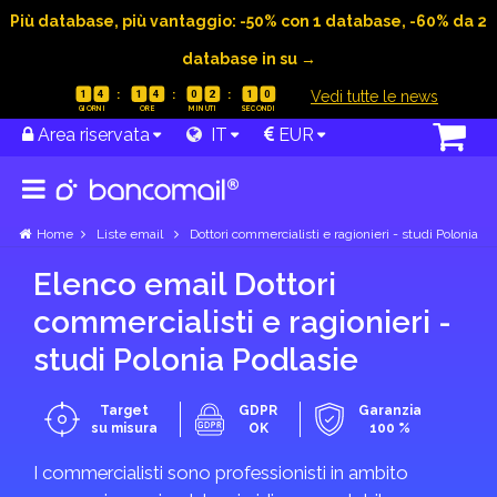
Più database, più vantaggio: -50% con 1 database, -60% da 2
database in su →
|
Vedi tutte le news
1
4
1
4
0
2
1
0
Area riservata
IT
EUR
Home
Liste email
Dottori commercialisti e ragionieri - studi Polonia
Elenco email Dottori
commercialisti e ragionieri -
studi Polonia Podlasie
Target
GDPR
Garanzia
su misura
OK
100 %
I commercialisti sono professionisti in ambito