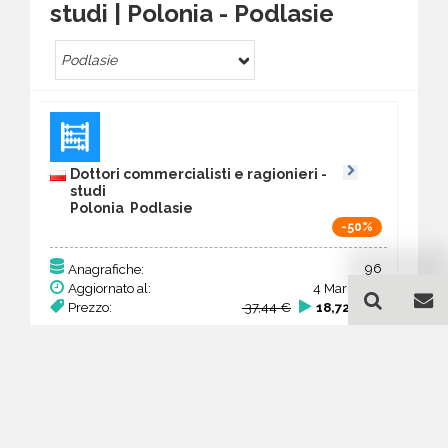
studi | Polonia - Podlasie
Podlasie
Dottori commercialisti e ragionieri -
studi
Polonia Podlasie
-50%
96
Anagrafiche:
Aggiornato al:
4 Mar 2026
Prezzo:
37,44 €
18,72 €
Acquista