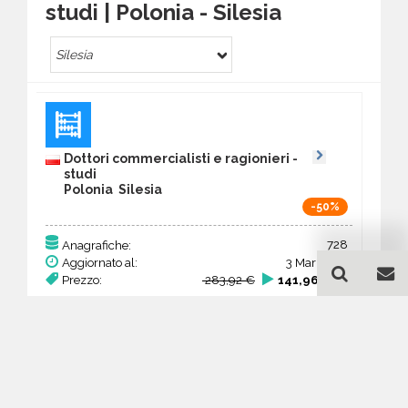
studi | Polonia - Silesia
Silesia
Dottori commercialisti e ragionieri -
studi
Polonia Silesia
-50%
728
Anagrafiche:
Aggiornato al:
3 Mar 2026
Prezzo:
283,92 €
141,96 €
Acquista