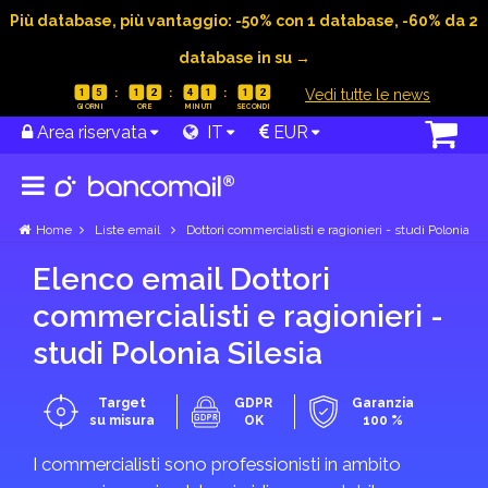
Più database, più vantaggio: -50% con 1 database, -60% da 2
database in su →
|
Vedi tutte le news
1
5
1
2
4
1
1
2
Area riservata
IT
EUR
Home
Liste email
Dottori commercialisti e ragionieri - studi Polonia
Elenco email Dottori
commercialisti e ragionieri -
studi Polonia Silesia
Target
GDPR
Garanzia
su misura
OK
100 %
I commercialisti sono professionisti in ambito