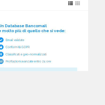
Un Database Bancomail
è molto più di quello che si vede:
Email validate
Conformità GDPR
Classificati e geo-normalizzati
Profilazioni avanzate entro 24 ore
Cosa c'è sotto?
Garanzia e rimborso validità
Verifica pre fornitura
Aggiornamento ciclico