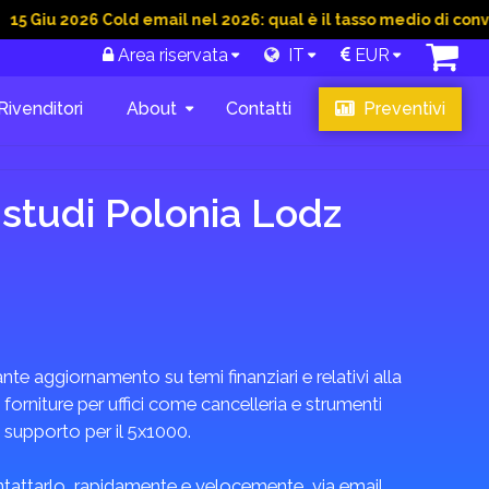
 2026 Cold email nel 2026: qual è il tasso medio di conversione
Area riservata
IT
EUR
Rivenditori
About
Contatti
Preventivi
 studi Polonia Lodz
gosto
,
tabase
.
zione e
promozioni
te aggiornamento su temi finanziari e relativi alla
 forniture per uffici come cancelleria e strumenti
i supporto per il 5x1000.
ontattarlo, rapidamente e velocemente, via email,