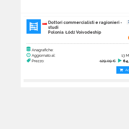
Dottori commercialisti e ragionieri -
studi
Polonia Łódź Voivodeship
Anagrafiche:
Aggiornato al:
13 M
Prezzo:
129,09 €
64
Ac