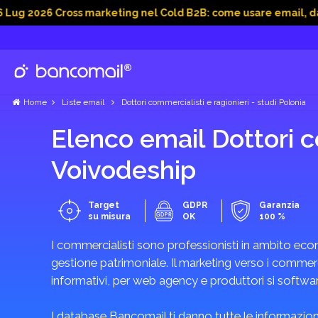
26 Cross marketing nel Cold B2B: come usare email, dati socia
Home
Liste email
Dottori commercialisti e ragionieri - studi Polonia
Elenco email Dottori c
Ordini
Voivodeship
approfi
Offert
Target
GDPR
Garanzia
consegna 
su misura
OK
100 %
I commercialisti sono professionisti in ambito econ
gestione patrimoniale. Il marketing verso i commercia
informativi, per web agency e produttori si software
I database Bancomail ti danno tutte le informazioni