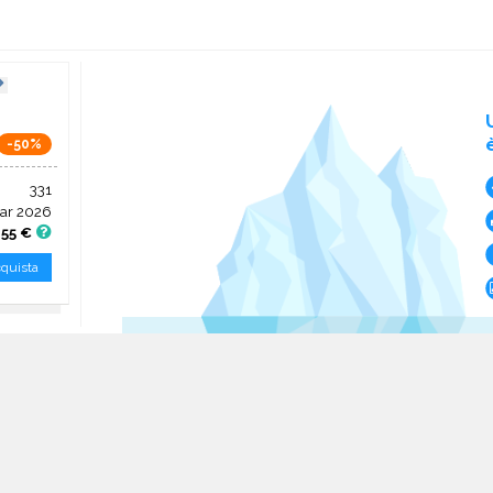
-50%
331
ar 2026
,55 €
quista