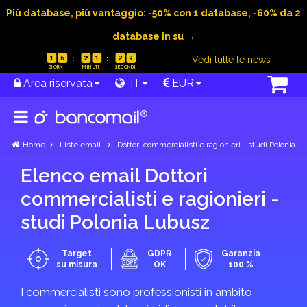
Più database, più vantaggio: -50% con 1 database, -60% da 2
database in su →
|
Vedi tutte le news
1
6
2
1
2
9
Area riservata
IT
EUR
Home
Liste email
Dottori commercialisti e ragionieri - studi Polonia
Elenco email Dottori
commercialisti e ragionieri -
studi Polonia Lubusz
Target
GDPR
Garanzia
su misura
OK
100 %
I commercialisti sono professionisti in ambito