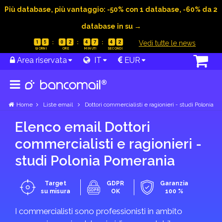
Più database, più vantaggio: -50% con 1 database, -60% da 2
database in su →
|
Vedi tutte le news
1
5
0
2
4
7
4
2
Area riservata
IT
EUR
Home
Liste email
Dottori commercialisti e ragionieri - studi Polonia
Elenco email Dottori
commercialisti e ragionieri -
studi Polonia Pomerania
Target
GDPR
Garanzia
su misura
OK
100 %
I commercialisti sono professionisti in ambito