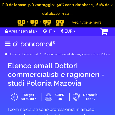
Più database, più vantaggio: -50% con 1 database, -60% da 2
database in su →
|
Vedi tutte le news
1
6
1
3
3
8
5
0
Area riservata
IT
EUR
Home
Liste email
Dottori commercialisti e ragionieri - studi Polonia
Elenco email Dottori
commercialisti e ragionieri -
studi Polonia Mazovia
Target
GDPR
Garanzia
su misura
OK
100 %
I commercialisti sono professionisti in ambito