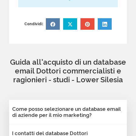
Condividi:
Guida all'acquisto di un database
email Dottori commercialisti e
ragionieri - studi - Lower Silesia
Come posso selezionare un database email
di aziende per il mio marketing?
Puoi selezionare e acquistare i database dalla
I contatti del database Dottori
nostra piattaforma Bancomail. Troverai