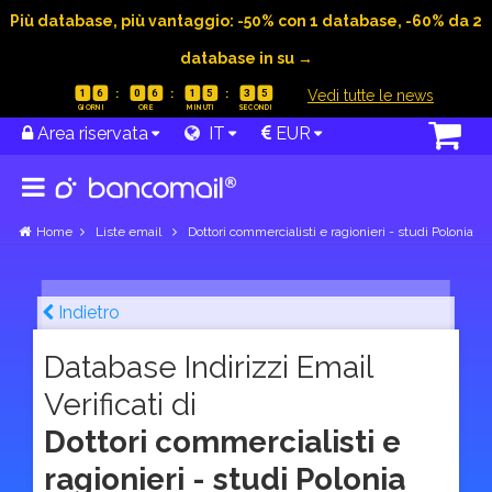
Più database, più vantaggio: -50% con 1 database, -60% da 2
database in su →
|
Vedi tutte le news
1
6
0
6
1
5
3
4
Area riservata
IT
EUR
Home
Liste email
Dottori commercialisti e ragionieri - studi Polonia
Indietro
Database Indirizzi Email
Verificati di
Dottori commercialisti e
ragionieri - studi Polonia