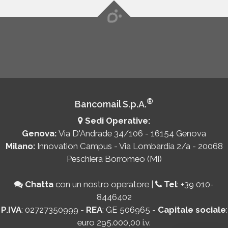
®
Bancomail S.p.A.
Sedi Operative:
Genova:
Via D'Andrade 34/106 - 16154 Genova
Milano:
Innovation Campus - Via Lombardia 2/a - 20068
Peschiera Borromeo (MI)
Chatta
con un nostro operatore
|
Tel
:
+39 010-
8446402
P.IVA
: 02727350999 -
REA
: GE 506965 -
Capitale sociale
:
euro 295.000,00 i.v.