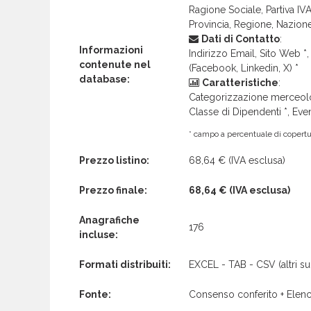
Ragione Sociale, Partiva IVA 
Provincia, Regione, Nazion
Dati di Contatto
:
Informazioni
Indirizzo Email, Sito Web *, 
contenute nel
(Facebook, Linkedin, X) *
database:
Caratteristiche
:
Categorizzazione merceolog
Classe di Dipendenti *, Even
* campo a percentuale di copertur
Prezzo listino:
68,64 €
(IVA esclusa)
Prezzo finale:
68,64 €
(IVA esclusa)
Anagrafiche
176
incluse:
Formati distribuiti:
EXCEL - TAB - CSV (altri su 
Fonte:
Consenso conferito + Elenc