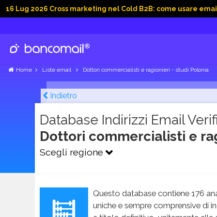
2026 Cross marketing nel Cold B2B: come usare email, dati soc
Home
Liste email
Dottori commercialisti e ragionieri - studi Polonia
Indietro
Database Indirizzi Email Verifi
Dottori commercialisti e ra
Scegli regione
Questo database contiene 176 ana
uniche e sempre comprensive di in