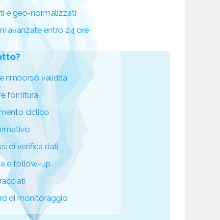
ati e geo-normalizzati
oni avanzate entro 24 ore
otto?
e rimborso validità
re fornitura
mento ciclico
ormativo
i di verifica dati
za e follow-up
racciati
d di monitoraggio