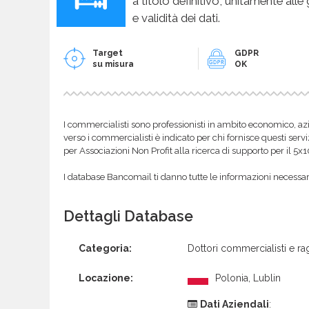
a titolo definitivo, unitamente alle
e validità dei dati.
Target
GDPR
su misura
OK
I commercialisti sono professionisti in ambito economico, azi
verso i commercialisti è indicato per chi fornisce questi servi
per Associazioni Non Profit alla ricerca di supporto per il 5x
I database Bancomail ti danno tutte le informazioni necessarie
Dettagli Database
Categoria:
Dottori commercialisti e rag
Locazione:
Polonia, Lublin
Dati Aziendali
: