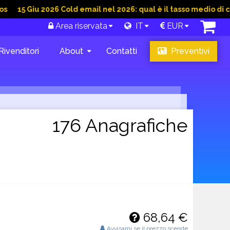
iu 2026 Cold email nel 2026: qual è il tasso medio di conversio
Area riservata
IT
EUR
Rivenditori
About
Contatti
Preventivi
176 Anagrafiche
68,64 €
Avvisami se il prezzo scende