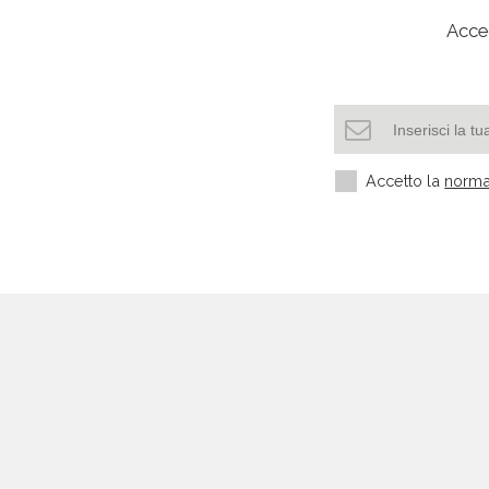
Acced
Accetto la
norma
Settori più richiesti