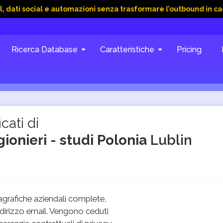
ial e automazioni senza trasformare l’outbound in caos
15 G
Ricerca Database
Caratteristiche
Pricing
cati di
gionieri - studi Polonia
Lublin
grafiche aziendali complete,
dirizzo email. Vengono ceduti