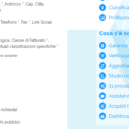
*, Indirizzo *, Cap, Città,
Classific
e.
Profilazi
Telefono *, Fax *, Link Social
Cosa c'è s
ica, Classe di Fatturato *,
Garanzia 
tuali classificazioni specifiche *
Verifica p
a variabile.
Aggiorna
Studio n
21 process
Assisten
Acquisti t
richiesta)
Dashboar
hi pubblici