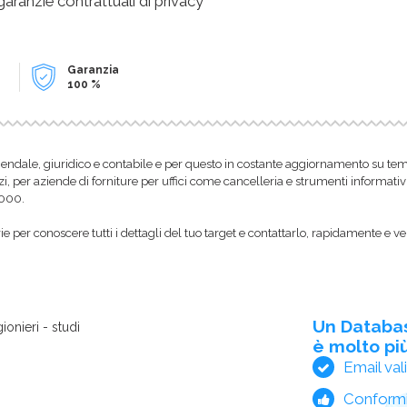
 garanzie contrattuali di privacy
Garanzia
100 %
endale, giuridico e contabile e per questo in costante aggiornamento su temi f
zi, per aziende di forniture per uffici come cancelleria e strumenti informativ
1000.
 per conoscere tutti i dettagli del tuo target e contattarlo, rapidamente e ve
Un Databa
ionieri - studi
è molto più
Email val
Conform