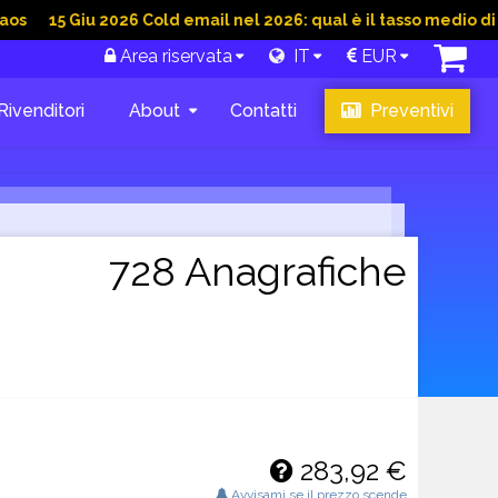
Giu 2026 Cold email nel 2026: qual è il tasso medio di convers
Area riservata
IT
EUR
Rivenditori
About
Contatti
Preventivi
728 Anagrafiche
283,92 €
Avvisami se il prezzo scende