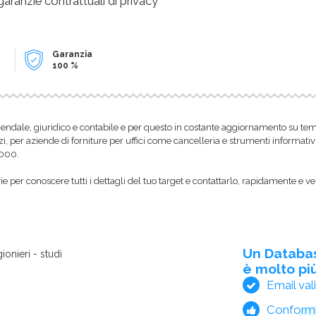
 garanzie contrattuali di privacy
Garanzia
100 %
endale, giuridico e contabile e per questo in costante aggiornamento su temi f
zi, per aziende di forniture per uffici come cancelleria e strumenti informativ
1000.
 per conoscere tutti i dettagli del tuo target e contattarlo, rapidamente e ve
Un Databa
ionieri - studi
è molto più
Email val
Conform