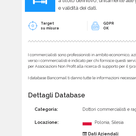
a titolo definitivo, unitamente alle
e validità dei dati.
Target
GDPR
su misura
OK
I commercialisti sono professionisti in ambito economico, azi
verso i commercialisti è indicato per chi fornisce questi servi
per Associazioni Non Profit alla ricerca di supporto per il 5x
I database Bancomail ti danno tutte le informazioni necessarie
Dettagli Database
Categoria:
Dottori commercialisti e rag
Locazione:
Polonia, Silesia
Dati Aziendali
: