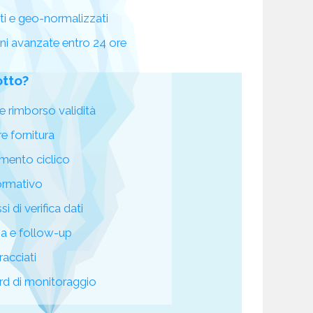
ati e geo-normalizzati
oni avanzate entro 24 ore
otto?
e rimborso validità
re fornitura
mento ciclico
ormativo
i di verifica dati
za e follow-up
racciati
d di monitoraggio