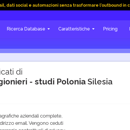
ocial e automazioni senza trasformare l’outbound in caos
15 
Ricerca Database
Caratteristiche
Pricing
cati di
gionieri - studi Polonia
Silesia
grafiche aziendali complete,
dirizzo email. Vengono ceduti