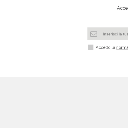
Acced
Accetto la
norma
Settori più richiesti