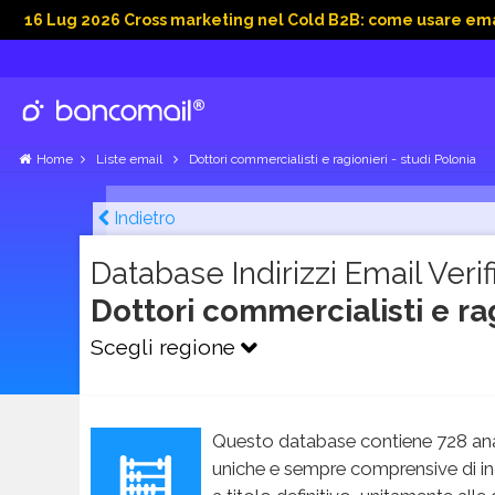
 2026 Cross marketing nel Cold B2B: come usare email, dati s
Home
Liste email
Dottori commercialisti e ragionieri - studi Polonia
Indietro
Database Indirizzi Email Verifi
Dottori commercialisti e ra
Scegli regione
Questo database contiene 728 ana
uniche e sempre comprensive di in