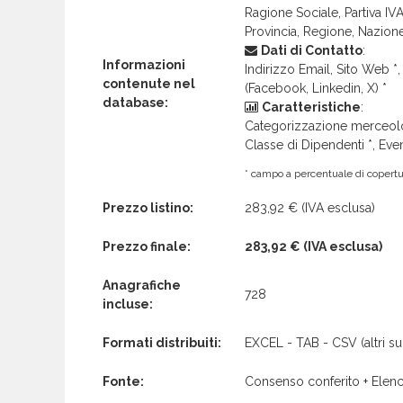
Ragione Sociale, Partiva IVA 
Provincia, Regione, Nazion
Dati di Contatto
:
Informazioni
Indirizzo Email, Sito Web *, 
contenute nel
(Facebook, Linkedin, X) *
database:
Caratteristiche
:
Categorizzazione merceolog
Classe di Dipendenti *, Even
* campo a percentuale di copertur
Prezzo listino:
283,92 €
(IVA esclusa)
Prezzo finale:
283,92 €
(IVA esclusa)
Anagrafiche
728
incluse:
Formati distribuiti:
EXCEL - TAB - CSV (altri su 
Fonte:
Consenso conferito + Elenc