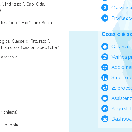
*, Indirizzo *, Cap, Città,
Classific
e.
Profilazi
Telefono *, Fax *, Link Social
Cosa c'è s
ica, Classe di Fatturato *,
Garanzia 
tuali classificazioni specifiche *
Verifica p
a variabile.
Aggiorna
Studio n
21 process
Assisten
Acquisti t
richiesta)
Dashboar
hi pubblici