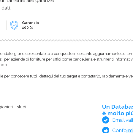
 unitamente alle garanzie
 dati.
Garanzia
100 %
endale, giuridico e contabile e per questo in costante aggiornamento su temi f
zi, per aziende di forniture per uffici come cancelleria e strumenti informativ
1000.
 per conoscere tutti i dettagli del tuo target e contattarlo, rapidamente e ve
Un Databa
ionieri - studi
è molto più
Email val
Conform