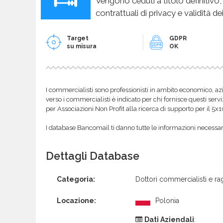
Vengono ceduti a titolo definitivo,
contrattuali di privacy e validità dei
Target
GDPR
su misura
OK
I commercialisti sono professionisti in ambito economico, azi
verso i commercialisti è indicato per chi fornisce questi servi
per Associazioni Non Profit alla ricerca di supporto per il 5x
I database Bancomail ti danno tutte le informazioni necessarie
Dettagli Database
Categoria:
Dottori commercialisti e rag
Locazione:
Polonia
Dati Aziendali
: