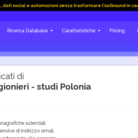
ial e automazioni senza trasformare l’outbound in caos
15 G
Ricerca Database
Caratteristiche
Pricing
cati di
ionieri - studi Polonia
nagrafiche aziendali
sive di indirizzo email.