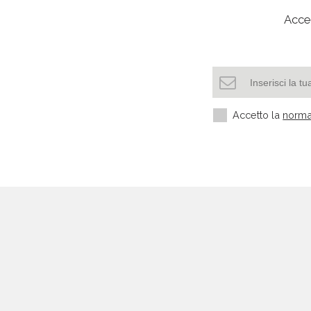
Acced
Accetto la
norma
Settori più richiesti