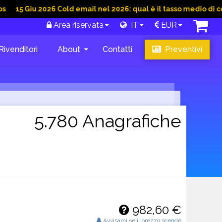
iu 2026 Cold email nel 2026: qual è il tasso medio di conversio
Area riservata
IT
EUR
Rivenditori
About
Contatti
Preventivi
5.780 Anagrafiche
982,60 €
Avvisami se il prezzo scende