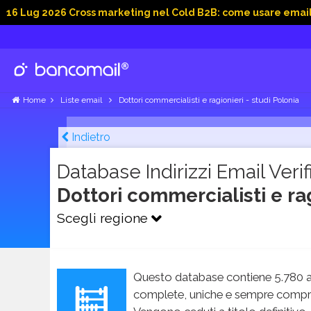
2026 Cross marketing nel Cold B2B: come usare email, dati soc
Home
Liste email
Dottori commercialisti e ragionieri - studi Polonia
Indietro
Database Indirizzi Email Verifi
Dottori commercialisti e rag
Scegli regione
Questo database contiene 5.780 a
complete, uniche e sempre compren