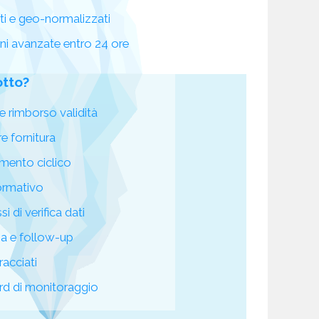
ati e geo-normalizzati
oni avanzate entro 24 ore
otto?
e rimborso validità
re fornitura
mento ciclico
ormativo
i di verifica dati
za e follow-up
racciati
d di monitoraggio