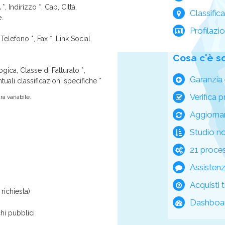
*, Indirizzo *, Cap, Città,
Classific
e.
Profilazi
Telefono *, Fax *, Link Social
Cosa c'è s
ica, Classe di Fatturato *,
Garanzia 
tuali classificazioni specifiche *
Verifica p
a variabile.
Aggiorna
Studio n
21 process
Assisten
Acquisti t
richiesta)
Dashboar
hi pubblici