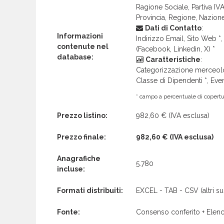
Ragione Sociale, Partiva IVA 
Provincia, Regione, Nazion
Dati di Contatto
:
Informazioni
Indirizzo Email, Sito Web *, 
contenute nel
(Facebook, Linkedin, X) *
database:
Caratteristiche
:
Categorizzazione merceolog
Classe di Dipendenti *, Even
* campo a percentuale di copertur
Prezzo listino:
982,60 €
(IVA esclusa)
Prezzo finale:
982,60 €
(IVA esclusa)
Anagrafiche
5.780
incluse:
Formati distribuiti:
EXCEL - TAB - CSV (altri su 
Fonte:
Consenso conferito + Elenc