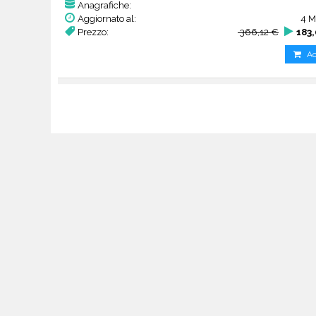
Anagrafiche:
Aggiornato al:
4 M
Prezzo:
366,12 €
183
Ac