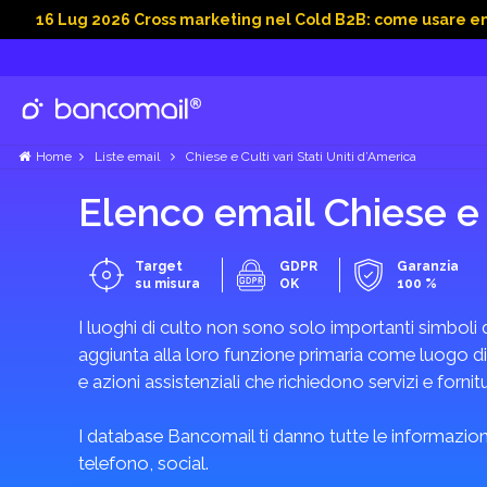
ug 2026 Cross marketing nel Cold B2B: come usare email, dati 
Home
Liste email
Chiese e Culti vari Stati Uniti d’America
Elenco email Chiese e 
Target
GDPR
Garanzia
su misura
OK
100 %
I luoghi di culto non sono solo importanti simboli 
aggiunta alla loro funzione primaria come luogo di 
e azioni assistenziali che richiedono servizi e fornitur
I database Bancomail ti danno tutte le informazioni
telefono, social.