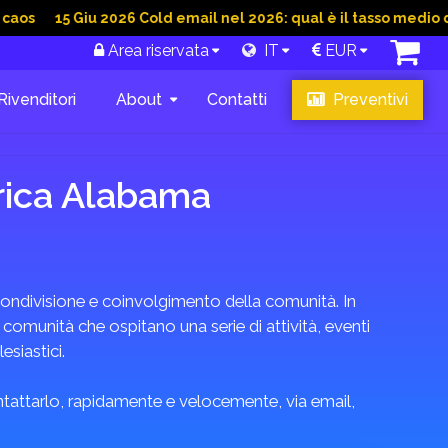
5 Giu 2026 Cold email nel 2026: qual è il tasso medio di conver
Area riservata
IT
EUR
Rivenditori
About
Contatti
Preventivi
erica Alabama
i condivisione e coinvolgimento della comunità. In
 comunità che ospitano una serie di attività, eventi
esiastici.
ontattarlo, rapidamente e velocemente, via email,