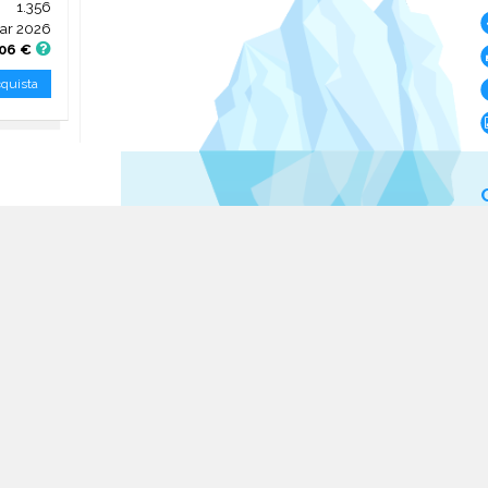
1.356
ar 2026
,06 €
quista