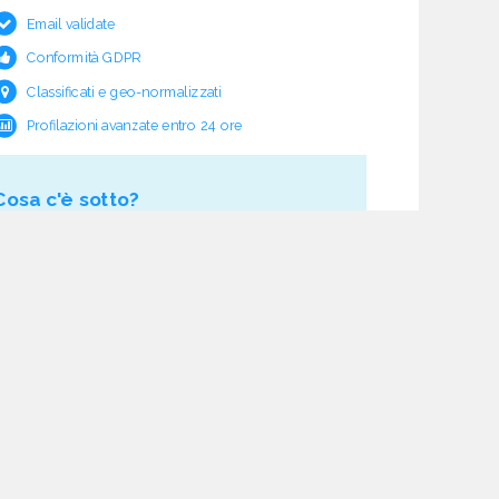
Email validate
Conformità GDPR
Classificati e geo-normalizzati
Profilazioni avanzate entro 24 ore
Cosa c'è sotto?
Garanzia e rimborso validità
Verifica pre fornitura
Aggiornamento ciclico
Studio normativo
21 processi di verifica dati
Assistenza e follow-up
Acquisti tracciati
Dashboard di monitoraggio