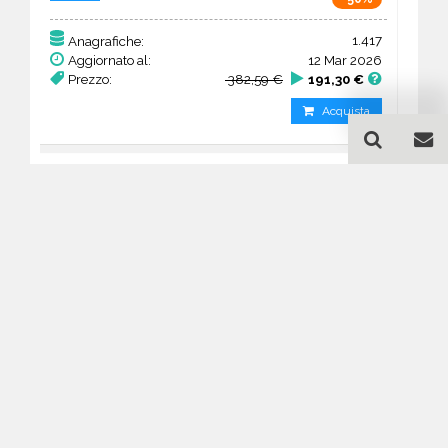
1.417
Anagrafiche:
Aggiornato al:
12 Mar 2026
Prezzo:
382,59 €
191,30 €
Acquista
Guida all'acquisto di un
database email Chiese e
Culti vari - Missouri
Come posso selezionare un database
email di aziende per il mio
marketing?