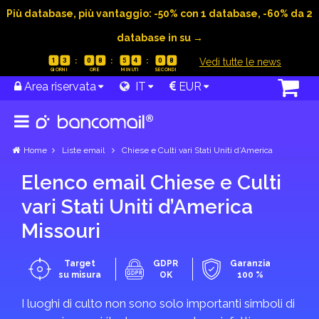
Più database, più vantaggio: -50% con 1 database, -60% da 2
database in su →
|
Vedi tutte le news
1
3
0
8
5
4
0
8
Area riservata
IT
EUR
Home
Liste email
Chiese e Culti vari Stati Uniti d’America
Elenco email Chiese e Culti
vari Stati Uniti d’America
Missouri
Target
GDPR
Garanzia
su misura
OK
100 %
I luoghi di culto non sono solo importanti simboli di