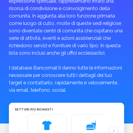
espressione spirituale, rappresentano infatti una
risorsa di condivisione e coinvolgimento della
comunità. In aggiunta alla loro funzione primaria
come luogo di culto, molte di queste sedi religiose
sono diventate centri di comunità che ospitano una
serie di attività, eventi e azioni assistenziali che
richiedono servizi e forniture di vario tipo. In questa
lista sono inclusi anche gli uffici ecclesiastici.
I database Bancomail ti danno tutte le informazioni
necessarie per conoscere tutti i dettagli del tuo
target e contattarlo, rapidamente e velocemente,
via email, telefono, social.
SETTORI PIÙ RICHIESTI