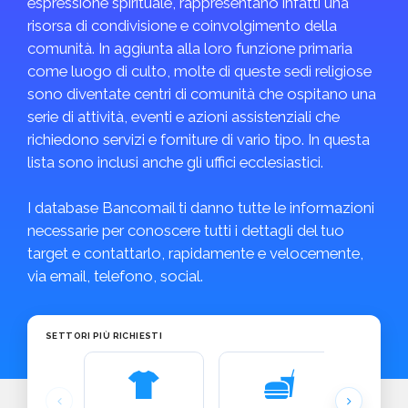
espressione spirituale, rappresentano infatti una
risorsa di condivisione e coinvolgimento della
comunità. In aggiunta alla loro funzione primaria
come luogo di culto, molte di queste sedi religiose
sono diventate centri di comunità che ospitano una
serie di attività, eventi e azioni assistenziali che
richiedono servizi e forniture di vario tipo. In questa
lista sono inclusi anche gli uffici ecclesiastici.
I database Bancomail ti danno tutte le informazioni
necessarie per conoscere tutti i dettagli del tuo
target e contattarlo, rapidamente e velocemente,
via email, telefono, social.
SETTORI PIÙ RICHIESTI