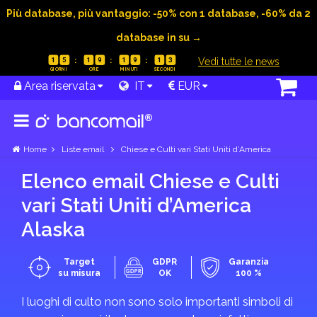
Più database, più vantaggio: -50% con 1 database, -60% da 2
database in su →
|
Vedi tutte le news
1
5
1
9
1
9
1
3
Area riservata
IT
EUR
Home
Liste email
Chiese e Culti vari Stati Uniti d’America
Elenco email Chiese e Culti
vari Stati Uniti d’America
Alaska
Target
GDPR
Garanzia
su misura
OK
100 %
I luoghi di culto non sono solo importanti simboli di