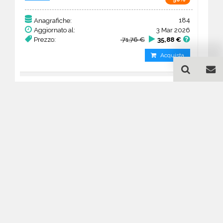
184
Anagrafiche:
Aggiornato al:
3 Mar 2026
Prezzo:
71,76 €
35,88 €
Acquista
Guida all'acquisto di un
database email Chiese e
Culti vari - Alaska
Come posso selezionare un database
email di aziende per il mio
marketing?