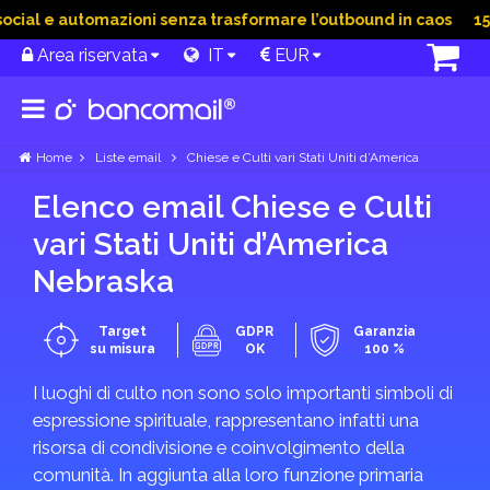
ial e automazioni senza trasformare l’outbound in caos
15 G
Area riservata
IT
EUR
Home
Liste email
Chiese e Culti vari Stati Uniti d’America
Elenco email Chiese e Culti
vari Stati Uniti d’America
Nebraska
Target
GDPR
Garanzia
su misura
OK
100 %
I luoghi di culto non sono solo importanti simboli di
espressione spirituale, rappresentano infatti una
risorsa di condivisione e coinvolgimento della
comunità. In aggiunta alla loro funzione primaria