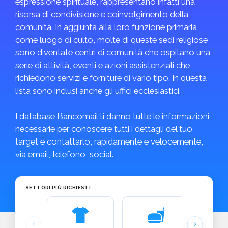
espressione spirituale, rappresentano infatti una
risorsa di condivisione e coinvolgimento della
comunità. In aggiunta alla loro funzione primaria
come luogo di culto, molte di queste sedi religiose
sono diventate centri di comunità che ospitano una
serie di attività, eventi e azioni assistenziali che
richiedono servizi e forniture di vario tipo. In questa
lista sono inclusi anche gli uffici ecclesiastici.
I database Bancomail ti danno tutte le informazioni
necessarie per conoscere tutti i dettagli del tuo
target e contattarlo, rapidamente e velocemente,
via email, telefono, social.
SETTORI PIÙ RICHIESTI