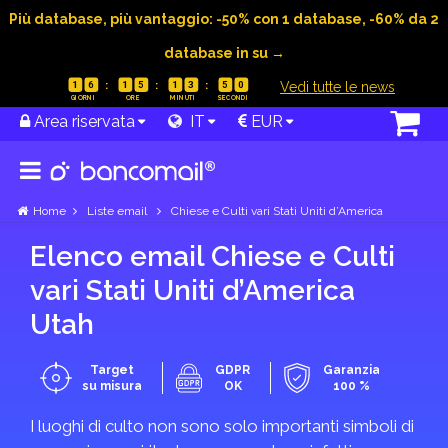
Più database, più vantaggio: -50% con 1 database, -60% da 2
database in su →
|
Vedi tutte le news
1
6
1
5
1
3
5
0
Area riservata
IT
EUR
Home
Liste email
Chiese e Culti vari Stati Uniti d’America
Elenco email Chiese e Culti
vari Stati Uniti d’America
Utah
Target
GDPR
Garanzia
su misura
OK
100 %
I luoghi di culto non sono solo importanti simboli di