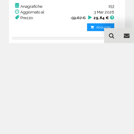
153
Anagrafiche:
Aggiornato al:
3 Mar 2026
Prezzo:
59,67 €
29,84 €
Acquista
Guida all'acquisto di un
database email Chiese e
Culti vari - Utah
Come posso selezionare un database
email di aziende per il mio
marketing?