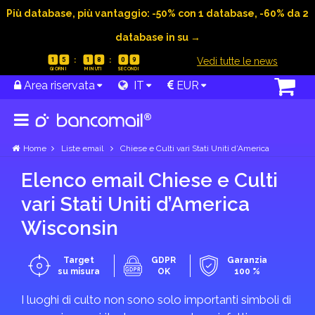
Più database, più vantaggio: -50% con 1 database, -60% da 2
database in su →
|
Vedi tutte le news
1
5
1
8
0
9
Area riservata
IT
EUR
Home
Liste email
Chiese e Culti vari Stati Uniti d’America
Elenco email Chiese e Culti
vari Stati Uniti d’America
Wisconsin
Target
GDPR
Garanzia
su misura
OK
100 %
I luoghi di culto non sono solo importanti simboli di