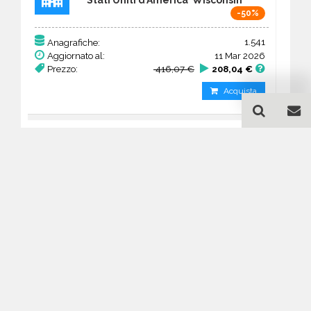
-50%
1.541
Anagrafiche:
Aggiornato al:
11 Mar 2026
Prezzo:
416,07 €
208,04 €
Acquista
Guida all'acquisto di un
database email Chiese e
Culti vari - Wisconsin
Come posso selezionare un database
email di aziende per il mio