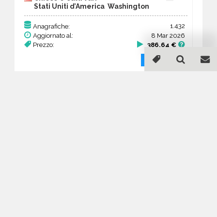
Stati Uniti d’America Washington
1.432
Anagrafiche:
Aggiornato al:
8 Mar 2026
Prezzo:
386,64 €
Acquista
Guida all'acquisto di un
database email Chiese e
Culti vari - Washington
Come posso selezionare un database
email di aziende per il mio
marketing?