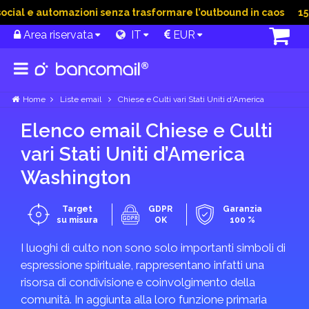
ial e automazioni senza trasformare l’outbound in caos
15 G
Area riservata
IT
EUR
Home
Liste email
Chiese e Culti vari Stati Uniti d’America
Elenco email Chiese e Culti
vari Stati Uniti d’America
Washington
Target
GDPR
Garanzia
su misura
OK
100 %
I luoghi di culto non sono solo importanti simboli di
espressione spirituale, rappresentano infatti una
risorsa di condivisione e coinvolgimento della
comunità. In aggiunta alla loro funzione primaria