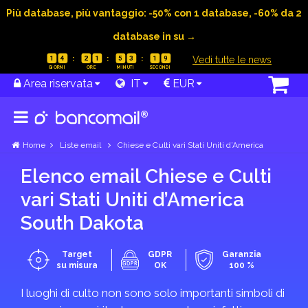
Più database, più vantaggio: -50% con 1 database, -60% da 2
database in su →
|
Vedi tutte le news
1
4
2
1
5
3
1
9
Area riservata
IT
EUR
Home
Liste email
Chiese e Culti vari Stati Uniti d’America
Elenco email Chiese e Culti
vari Stati Uniti d’America
South Dakota
Target
GDPR
Garanzia
su misura
OK
100 %
I luoghi di culto non sono solo importanti simboli di