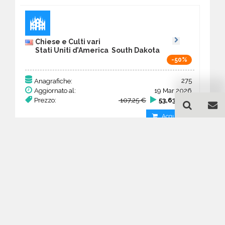
Chiese e Culti vari
Stati Uniti d’America South Dakota
-50%
275
Anagrafiche:
Aggiornato al:
19 Mar 2026
Prezzo:
107,25 €
53,63 €
Acquista
Guida all'acquisto di un
database email Chiese e
Culti vari - South Dakota