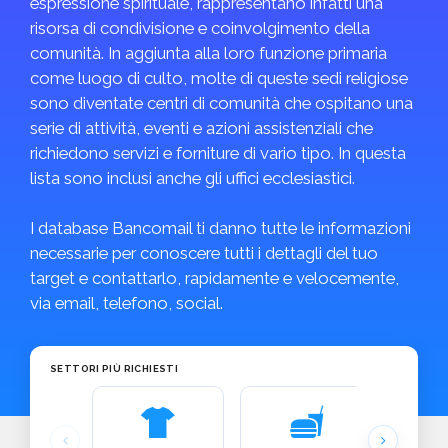
espressione spirituale, rappresentano infatti una
risorsa di condivisione e coinvolgimento della
comunità. In aggiunta alla loro funzione primaria
come luogo di culto, molte di queste sedi religiose
sono diventate centri di comunità che ospitano una
serie di attività, eventi e azioni assistenziali che
richiedono servizi e forniture di vario tipo. In questa
lista sono inclusi anche gli uffici ecclesiastici.
I database Bancomail ti danno tutte le informazioni
necessarie per conoscere tutti i dettagli del tuo
target e contattarlo, rapidamente e velocemente,
via email, telefono, social.
SETTORI PIÙ RICHIESTI