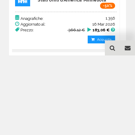
-50%
1.356
Anagrafiche:
Aggiornato al:
16 Mar 2026
Prezzo:
366,12 €
183,06 €
Acquista
Guida all'acquisto di un
database email Chiese e
Culti vari - Minnesota
Come posso selezionare un database
email di aziende per il mio