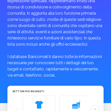
espressione spirituale, rappresentano infatti una
risorsa di condivisione e coinvolgimento della
comunità. In aggiunta alla loro funzione primaria
come luogo di culto, molte di queste sedi religiose
sono diventate centri di comunità che ospitano una
serie di attività, eventi e azioni assistenziali che
richiedono servizi e forniture di vario tipo. In questa
lista sono inclusi anche gli uffici ecclesiastici.
I database Bancomail ti danno tutte le informazioni
necessarie per conoscere tutti i dettagli del tuo
target e contattarlo, rapidamente e velocemente,
via email, telefono, social.
SETTORI PIÙ RICHIESTI