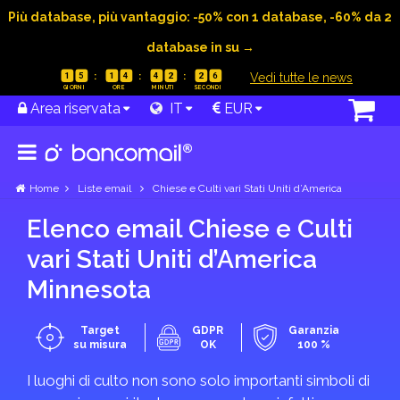
Più database, più vantaggio: -50% con 1 database, -60% da 2
database in su →
|
Vedi tutte le news
1
5
1
4
4
2
2
6
Area riservata
IT
EUR
Home
Liste email
Chiese e Culti vari Stati Uniti d’America
Elenco email Chiese e Culti
vari Stati Uniti d’America
Minnesota
Target
GDPR
Garanzia
su misura
OK
100 %
I luoghi di culto non sono solo importanti simboli di