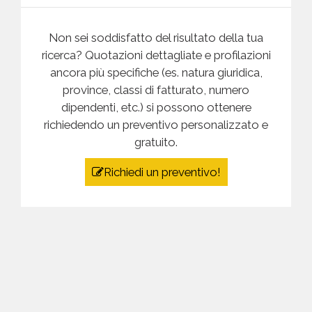
Mostra
categorie
Non sei soddisfatto del risultato della tua
ricerca? Quotazioni dettagliate e profilazioni
ancora più specifiche (es. natura giuridica,
province, classi di fatturato, numero
dipendenti, etc.) si possono ottenere
Bosnia
richiedendo un preventivo personalizzato e
Erzegovina
gratuito.
Mostra
categorie
Richiedi un preventivo!
Brasile
Mostra
categorie