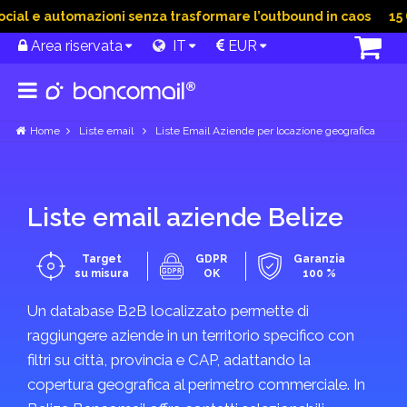
cial e automazioni senza trasformare l’outbound in caos
15 G
Australia
Area riservata
IT
EUR
Mostra
categorie
Home
Liste email
Liste Email Aziende per locazione geografica
Austria
Mostra
Liste email aziende Belize
categorie
Target
GDPR
Garanzia
su misura
OK
100 %
Un database B2B localizzato permette di
Azerbaijan
raggiungere aziende in un territorio specifico con
Mostra
filtri su città, provincia e CAP, adattando la
categorie
copertura geografica al perimetro commerciale. In