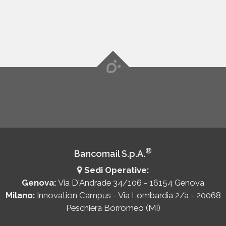
Bulgaria
Mostra
categorie
Cambogia
Mostra
categorie
®
Bancomail S.p.A.
Sedi Operative:
Genova:
Via D'Andrade 34/106 - 16154 Genova
Milano:
Innovation Campus - Via Lombardia 2/a - 20068
Camerun
Peschiera Borromeo (MI)
Mostra
categorie