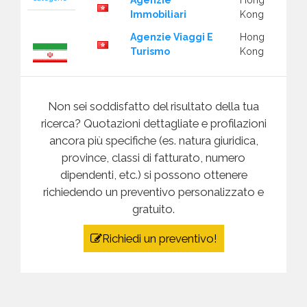
Agenzie
Hong
Immobiliari
Kong
Agenzie Viaggi E
Hong
Turismo
Kong
Hong
Iran
Alberghi
Kong
Mostra
Non sei soddisfatto del risultato della tua
categorie
Hong
Alimentare
ricerca? Quotazioni dettagliate e profilazioni
Kong
ancora più specifiche (es. natura giuridica,
Alimentari -
Hong
province, classi di fatturato, numero
Produzione
Kong
dipendenti, etc.) si possono ottenere
Apparecchiature
richiedendo un preventivo personalizzato e
Hong
Islanda
Elettriche Ed
Kong
gratuito.
Elettroniche
Mostra
categorie
Hong
Richiedi un preventivo!
Architetti - Studi
Kong
Hong
Arredamento
Kong