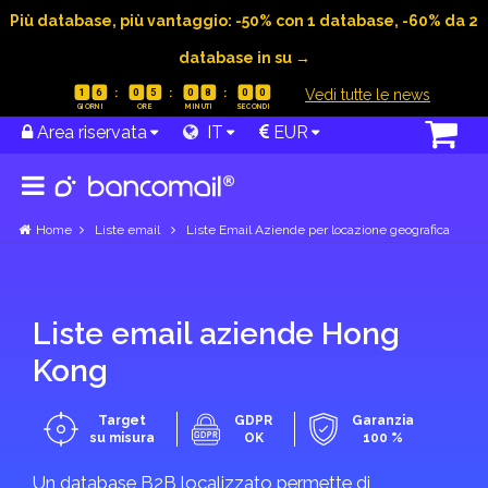
Più database, più vantaggio: -50% con 1 database, -60% da 2
database in su →
|
Vedi tutte le news
1
6
0
5
0
8
0
0
Grecia
Area riservata
IT
EUR
Mostra
categorie
Home
Liste email
Liste Email Aziende per locazione geografica
Guadalupa
Mostra
Liste email aziende Hong
categorie
Kong
Target
GDPR
Garanzia
su misura
OK
100 %
Guatemala
Un database B2B localizzato permette di