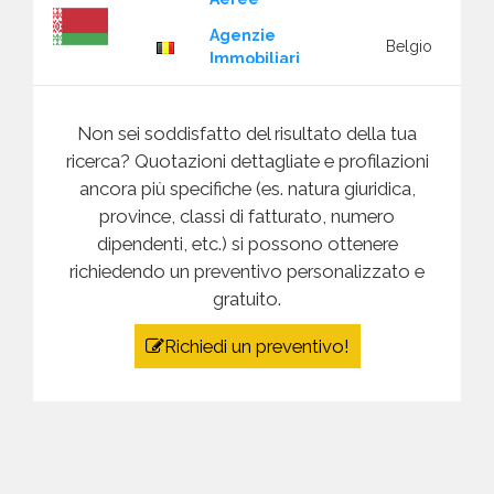
Agenzie
Belgio
Immobiliari
Bielorussia
Agenzie
Mostra
categorie
Investigative E
Belgio
Non sei soddisfatto del risultato della tua
Recupero Crediti
ricerca? Quotazioni dettagliate e profilazioni
Agenzie Viaggi E
ancora più specifiche (es. natura giuridica,
Belgio
Turismo
province, classi di fatturato, numero
Agricoltura Ed
dipendenti, etc.) si possono ottenere
Belgio
Bolivia
Allevamento
richiedendo un preventivo personalizzato e
Mostra
Agricoltura Ed
gratuito.
categorie
Allevamento -
Belgio
Macchine Ed
Richiedi un preventivo!
Attrezzature
Agriturismo
Belgio
Bosnia
Alberghi
Belgio
Erzegovina
Alimentare
Belgio
Mostra