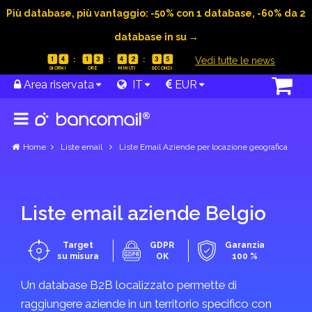
Più database, più vantaggio: -50% con 1 database, -60% da 2
database in su →
|
Vedi tutte le news
1
4
1
3
4
2
3
5
Argentina
Area riservata
IT
EUR
Mostra
categorie
Home
Liste email
Liste Email Aziende per locazione geografica
Australia
Mostra
Liste email aziende Belgio
categorie
Target
GDPR
Garanzia
su misura
OK
100 %
Un database B2B localizzato permette di
Austria
raggiungere aziende in un territorio specifico con