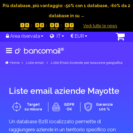
Più database, più vantaggio: -50% con 1 database, -60% da 2
database in su →
|
Vedi tutte le news
1
3
2
2
3
6
5
7
Malesia
Area riservata
Mostra
IT
EUR
categorie
Home
Liste email
Liste Email Aziende per locazione geografica
Malta
Mostra
Liste email aziende Mayotte
categorie
Target
GDPR
Garanzia
su misura
OK
100 %
Un database B2B localizzato permette di
Marocco
raggiungere aziende in un territorio specifico con