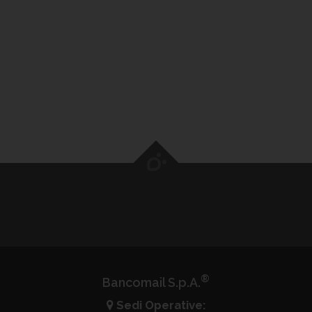
Honduras
Mostra
categorie
Hong
Kong
Mostra
categorie
India
Mostra
categorie
®
Bancomail S.p.A.
Sedi Operative: