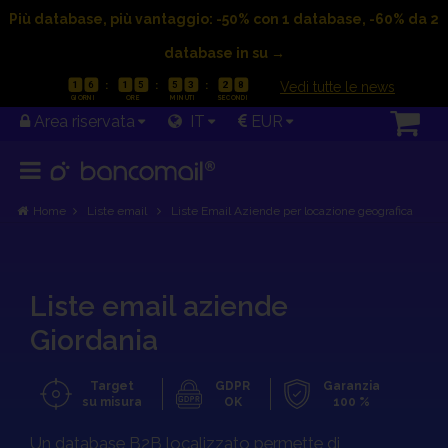
categorie
Più database, più vantaggio: -50% con 1 database, -60% da 2
Sblocca il -60%!
database in su →
|
Vedi tutte le news
1
6
1
5
5
3
2
8
Area riservata
IT
EUR
Georgia
Mostra
categorie
Home
Liste email
Liste Email Aziende per locazione geografica
Germania
Liste email aziende
Mostra
Giordania
categorie
Target
GDPR
Garanzia
su misura
OK
100 %
Un database B2B localizzato permette di