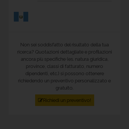
Guatemala
Mostra
categorie
Non sei soddisfatto del risultato della tua
ricerca? Quotazioni dettagliate e profilazioni
ancora più specifiche (es. natura giuridica,
province, classi di fatturato, numero
dipendenti, etc.) si possono ottenere
Guyana
richiedendo un preventivo personalizzato e
Francese
gratuito.
Mostra
categorie
Richiedi un preventivo!