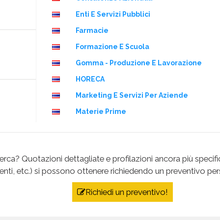
Enti E Servizi Pubblici
Farmacie
Formazione E Scuola
Gomma - Produzione E Lavorazione
HORECA
Marketing E Servizi Per Aziende
Materie Prime
Medicina Ed Estetica
Negozi
erca? Quotazioni dettagliate e profilazioni ancora più specifich
Orologi E Gioielli - Produzione
ti, etc.) si possono ottenere richiedendo un preventivo per
Plastica - Produzione E Lavorazione
Richiedi un preventivo!
Prodotti Chimici - Produzione
Professionisti E Consulenza