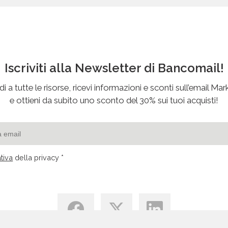
Formazione E Scuola
HORECA
Marketing E Servizi Per Aziende
Orologi E Gioielli - Produzione
Iscriviti alla Newsletter di Bancomail!
Prodotti Chimici - Produzione
i a tutte le risorse, ricevi informazioni e sconti sull’email Mar
Professionisti E Consulenza
e ottieni da subito uno sconto del 30% sui tuoi acquisti!
Pubblica Amministrazione
Ristoranti E Pizzerie
Servizi
tiva
della privacy *
Settore Manifatturiero
Spedizioni
Sport E Tempo Libero
Trasporti