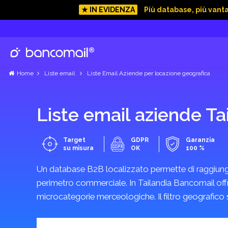
★ IN EVIDENZA
Più database, più vant
Mostra categorie
Sri Lanka
Mostra categorie
Home
Liste email
Liste Email Aziende per locazione geografica
Stati Uniti d’America
Liste email aziende Ta
Mostra categorie
Target
GDPR
Garanzia
su misura
OK
100 %
Sud Africa
Mostra categorie
Un database B2B localizzato permette di raggiungere
perimetro commerciale. In Tailandia Bancomail offre 
microcategorie merceologiche. Il filtro geografico 
Svezia
Mostra categorie