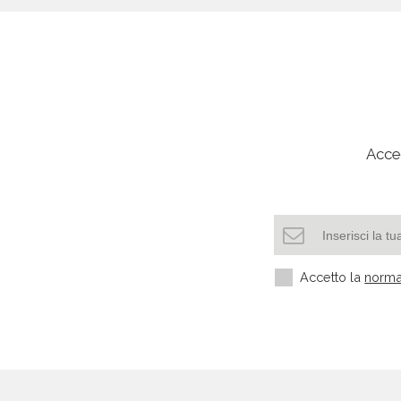
Acced
Accetto la
norma