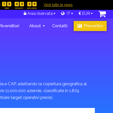
1
5
4
3
3
8
|
Vedi tutte le news
Area riservata
IT
EUR
Rivenditori
About
Contatti
Preventivi
ncia e CAP, adattando la copertura geografica al
tre 11.000.000 aziende, classificate in 1.879
ire target operativi precisi.