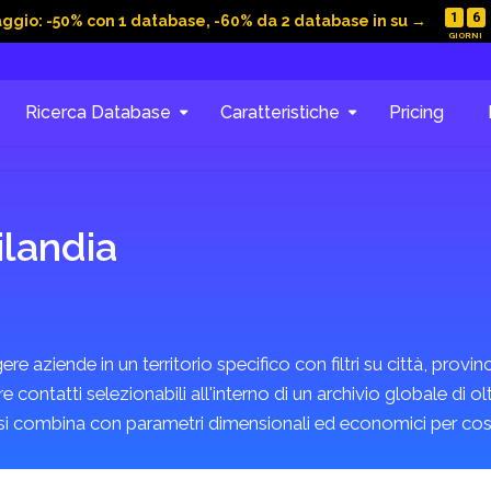
1
6
aggio: -50% con 1 database, -60% da 2 database in su →
Ricerca Database
Caratteristiche
Pricing
ilandia
 aziende in un territorio specifico con filtri su città, provi
contatti selezionabili all'interno di un archivio globale di ol
si combina con parametri dimensionali ed economici per costru