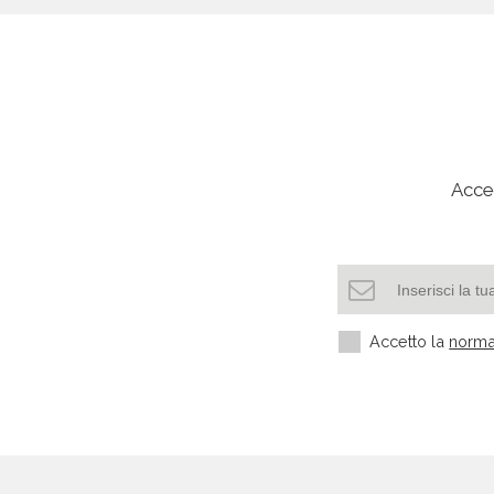
Mostra categorie
Jersey
Mostra categorie
Acced
Kazakhistan
Mostra categorie
Kenya
Accetto la
norma
Mostra categorie
Laos
Mostra categorie