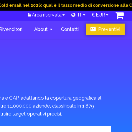
il nel 2026: qual è il tasso medio di conversione alla CTA?
2
Area riservata
IT
EUR
Rivenditori
About
Contatti
Preventivi
ncia e CAP, adattando la copertura geografica al
tre 11.000.000 aziende, classificate in 1.879
ire target operativi precisi.