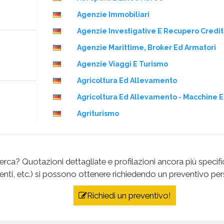
Agenzie Immobiliari
Agenzie Investigative E Recupero Credit
Agenzie Marittime, Broker Ed Armatori
Agenzie Viaggi E Turismo
Agricoltura Ed Allevamento
Agricoltura Ed Allevamento - Macchine E
Agriturismo
Alberghi
Alimentare
erca? Quotazioni dettagliate e profilazioni ancora più specifich
Alimentare Industria - Macchine
ti, etc.) si possono ottenere richiedendo un preventivo per
Alimentari - Dettaglio
Richiedi un preventivo!
Alimentari - Produzione
Alimenti Surgelati - Produzione