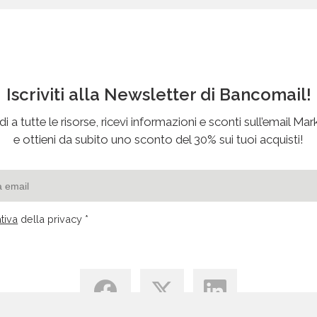
Associazioni
Associazioni Sindacali E Di Categoria
Associazioni Sportive
Autoaccessori E Componenti - Commerci
Iscriviti alla Newsletter di Bancomail!
Autoaccessori E Componenti - Produzion
Autofficine - Attrezzature
i a tutte le risorse, ricevi informazioni e sconti sull’email Mar
e ottieni da subito uno sconto del 30% sui tuoi acquisti!
Autofficine, Centri Assistenza E Servizi Au
Autogru - Noleggio
Autolinee
Automazione E Robotica - Apparecchiat
tiva
della privacy *
Automotive
Autonoleggio
Autoscuole E Pratiche Auto
Autoveicoli - Commercio