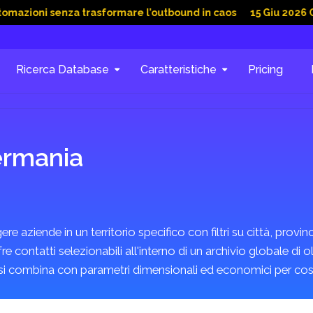
ni senza trasformare l’outbound in caos
15 Giu 2026 Cold ema
Ricerca Database
Caratteristiche
Pricing
ermania
 aziende in un territorio specifico con filtri su città, provi
ontatti selezionabili all'interno di un archivio globale di ol
si combina con parametri dimensionali ed economici per costru