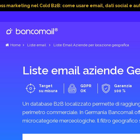
eting nel Cold B2B: come usare email, dati social e automazio
Mostra categorie
Fiji
Mostra categorie
Home
Liste email
Liste Email Aziende per locazione geografica
Filippine
Liste email aziende G
Mostra categorie
Target
GDPR
Garanzia
su misura
OK
100 %
Finlandia
Mostra categorie
Un database B2B localizzato permette di raggiungere
perimetro commerciale. In Germania Bancomail offre c
microcategorie merceologiche. Il filtro geografico 
Francia
Mostra categorie