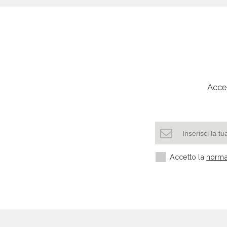
Mostra categorie
Singapore
Mostra categorie
Acced
Slovacchia
Mostra categorie
Slovenia
Accetto la
norma
Mostra categorie
Somalia
Mostra categorie