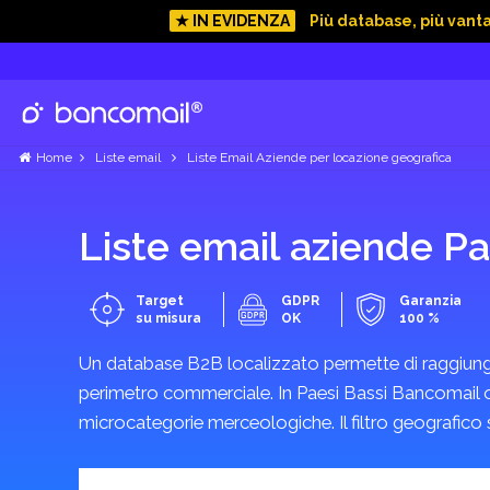
★ IN EVIDENZA
Più database, più vant
Mostra categorie
Nigeria
Mostra categorie
Home
Liste email
Liste Email Aziende per locazione geografica
Norvegia
Liste email aziende Pa
Mostra categorie
Target
GDPR
Garanzia
su misura
OK
100 %
Nuova Caledonia
Mostra categorie
Un database B2B localizzato permette di raggiungere
perimetro commerciale. In Paesi Bassi Bancomail offr
microcategorie merceologiche. Il filtro geografico 
Nuova Zelanda
Mostra categorie