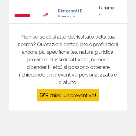
Panamá
Ristoranti E
-
Pizzerie
Panama
Polonia
Panamá
Mostra
Non sei soddisfatto del risultato della tua
Servizi
-
categorie
Panama
ricerca? Quotazioni dettagliate e profilazioni
ancora più specifiche (es. natura giuridica,
Panamá
Sport E Tempo
province, classi di fatturato, numero
-
Libero
Panama
dipendenti, etc.) si possono ottenere
richiedendo un preventivo personalizzato e
Porto
Panamá
gratuito.
Rico
Turismo
-
Panama
Mostra
Richiedi un preventivo!
categorie
Panamá
Tutte Le
-
Categorie
Panama
Portogallo