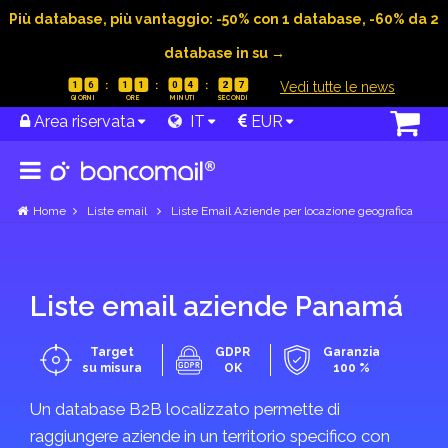
Più database, più vantaggio: -50% con 1 database, -60% da 2
Nuova
Caledonia
database in su →
Mostra
|
Vedi tutte le news
1
6
1
1
0
4
2
7
categorie
Area riservata
IT
EUR
Nuova
Home
Liste email
Liste Email Aziende per locazione geografica
Zelanda
Mostra
categorie
Liste email aziende Panamá
Target
GDPR
Garanzia
su misura
OK
100 %
Oman
Un database B2B localizzato permette di
Mostra
raggiungere aziende in un territorio specifico con
categorie