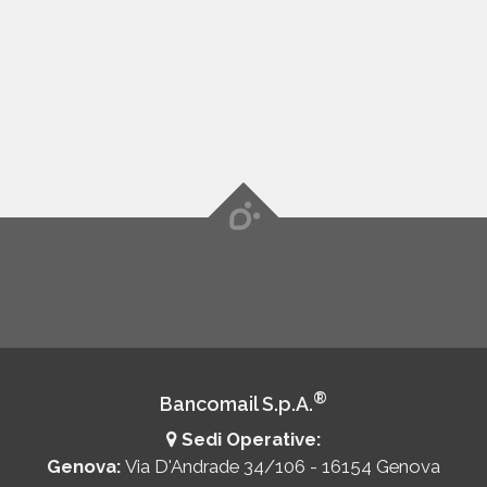
Mostra
categorie
Qatar
Mostra
categorie
Regno
Unito
®
Mostra
Bancomail S.p.A.
categorie
Sedi Operative:
Genova:
Via D'Andrade 34/106 - 16154 Genova