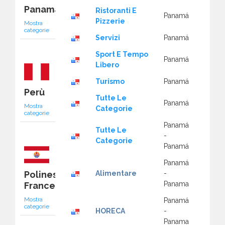
Panamá
Ristoranti E
Panamá
Pizzerie
Mostra
categorie
Servizi
Panamá
Sport E Tempo
Panamá
Libero
Turismo
Panamá
Perù
Tutte Le
Panamá
Mostra
Categorie
categorie
Panamá
Tutte Le
-
Categorie
Panamá
Panamá
Polinesia
Alimentare
-
Panama
Francese
Mostra
Panamá
categorie
HORECA
-
Panama