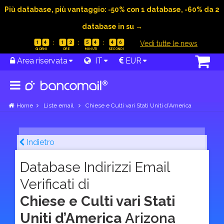
Più database, più vantaggio: -50% con 1 database, -60% da 2
database in su →
|
Vedi tutte le news
1
4
1
2
5
4
4
5
Area riservata
IT
EUR
Home
Liste email
Chiese e Culti vari Stati Uniti d’America
Indietro
Database Indirizzi Email
Verificati di
Chiese e Culti vari Stati
Uniti d’America
Arizona