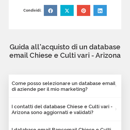
Condividi:
Guida all'acquisto di un database
email Chiese e Culti vari - Arizona
Come posso selezionare un database email
di aziende per il mio marketing?
Puoi selezionare e acquistare i database dalla
I contatti del database Chiese e Culti vari -
nostra piattaforma Bancomail. Troverai
Arizona sono aggiornati e validati?
contatti B2B verificati di aziende attive Chiese
e Culti vari - Arizona. Tutti i contatti includono
Sì, Bancomail garantisce che tutti i contatti
I database email Bancomail Chiese e Culti
l'indirizzo email e sono filtrabili per area