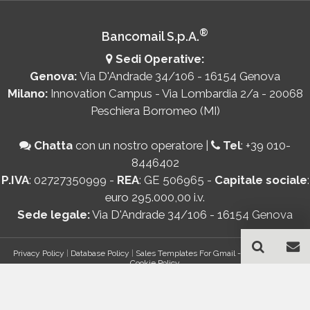
®
Bancomail S.p.A.
Sedi Operative:
Genova:
Via D'Andrade 34/106 - 16154 Genova
Milano:
Innovation Campus - Via Lombardia 2/a - 20068
Peschiera Borromeo (MI)
Chatta
con un nostro operatore
|
Tel
:
+39 010-
8446402
P.IVA
: 02727350999 -
REA
: GE 506965 -
Capitale sociale
:
euro 295.000,00 i.v.
Sede legale:
Via D'Andrade 34/106 - 16154 Genova
Privacy Policy
|
Database Policy
|
Sales Templates For Gmail - AddOn Policy
|
Cookie Policy
®
© Copyright 2026 Bancomail