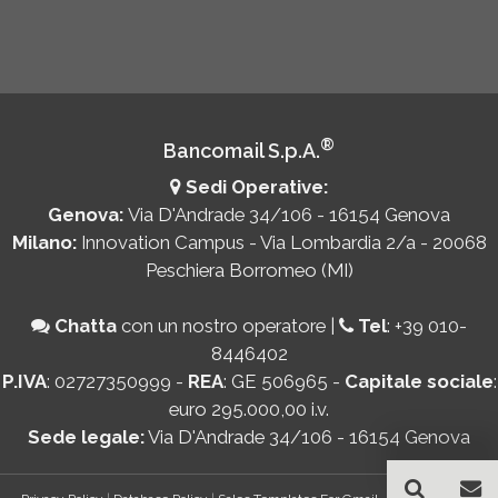
®
Bancomail S.p.A.
Sedi Operative:
Genova:
Via D'Andrade 34/106 - 16154 Genova
Milano:
Innovation Campus - Via Lombardia 2/a - 20068
Peschiera Borromeo (MI)
Chatta
con un nostro operatore
|
Tel
:
+39 010-
8446402
P.IVA
: 02727350999 -
REA
: GE 506965 -
Capitale sociale
:
euro 295.000,00 i.v.
Sede legale:
Via D'Andrade 34/106 - 16154 Genova