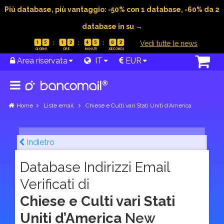
Più database, più vantaggio: -50% con 1 database, -60% da 2
database in su →
|
Vedi tutte le news
1
5
1
2
4
5
0
1
Area riservata
IT
EUR
Home
Liste email
Chiese e Culti vari Stati Uniti d’America
Indietro
Database Indirizzi Email
Verificati di
Chiese e Culti vari Stati
Uniti d’America
New