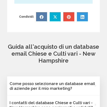
Condividi:
Guida all'acquisto di un database
email Chiese e Culti vari - New
Hampshire
Come posso selezionare un database email
di aziende per il mio marketing?
Puoi selezionare e acquistare i database dalla
I contatti del database Chiese e Culti vari -
nostra piattaforma Bancomail. Troverai